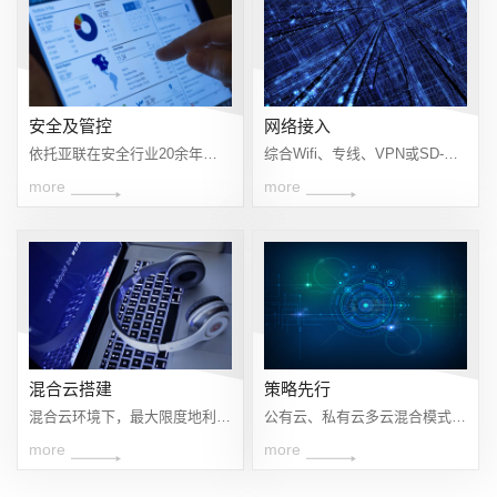
安全及管控
网络接入
依托亚联在安全行业20余年的积累，以安全解决方案的角度，结合二次备份、行为管理、流量管理等多种产品综合解决方案，为用户在安全及管控方面带来不一样的体验。
综合Wifi、专线、VPN或SD-WAN等多款网络接入产品，实现多云间互联互通、提高业务访问速率、提升大数据传输效率等接入优化整体解决方案
more
more
混合云搭建
策略先行
混合云环境下，最大限度地利用企业现有IT基础设施，缩减搭建成本，保障企业更高效地运营。服务产品覆盖公有云资源、私有云资源、私有云网络架构与安全、混合云容灾备份以及业务访问效率及服务持续性的保障等全网架构的相关基础设施搭建。可支持产品种类有：服务器、虚拟化产品、公有云主机、云备份、CDN及防火墙等网络安全相关产品。
公有云、私有云多云混合模式从目标、范围到业务标准等策略的咨询 混合云全网安全策略的配置 跨云、多云间迁移方案的制定 从基础架构到业务部署的人性化策略制定
more
more